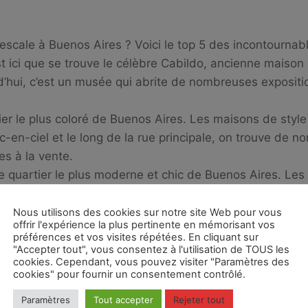
escale à Buenos Aires ? Voici le top 5 des incontourna
st ici que se trouve le célèbre Cabildo, ancienne mais
d’hui, c’est un musée qui abrite de nombreuses exposition
tier le plus coloré de Buenos Aires. Les maisons de style
rc-en-ciel et le long de la rue principale, on trouve de 
es à la vente.
le quartier le plus moderne et chic de Buenos Aires. Le
més en hôtels de luxe, restaurants étoilés et galeries d
metière le plus célèbre de Buenos Aires. On y trouve d
Nous utilisons des cookies sur notre site Web pour vous
offrir l'expérience la plus pertinente en mémorisant vos
omme Evita Perón.
préférences et vos visites répétées. En cliquant sur
s grand parc de Buenos Aires. On y trouve de nombreux ja
"Accepter tout", vous consentez à l'utilisation de TOUS les
cookies. Cependant, vous pouvez visiter "Paramètres des
C’est le lieu idéal pour se détendre et profiter du beau 
cookies" pour fournir un consentement contrôlé.
Paramètres
Tout accepter
Rejeter tout