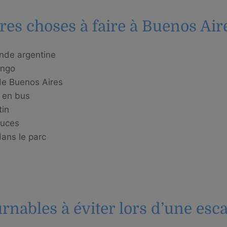
res choses à faire à Buenos Air
ande argentine
ango
 de Buenos Aires
e en bus
tin
puces
ans le parc
rnables à éviter lors d’une esc