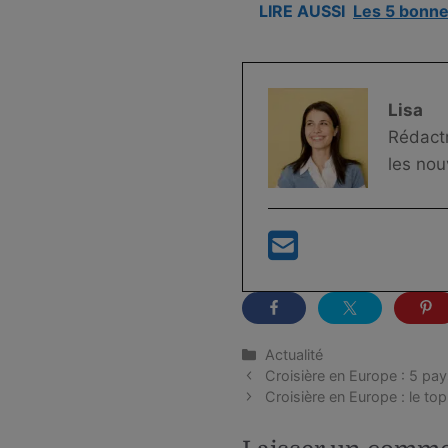
LIRE AUSSI
Les 5 bonne
Lisa
Rédactr
les nouv
Catégories
Actualité
Croisière en Europe : 5 pay
Croisière en Europe : le top