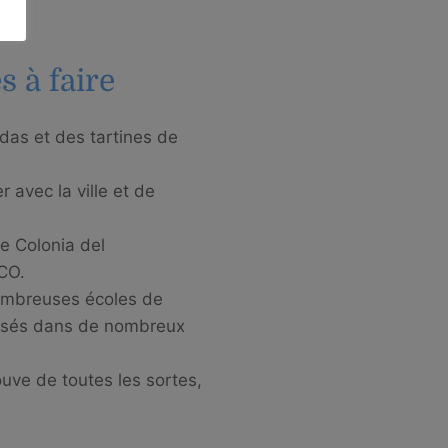
s à faire
das et des tartines de
r avec la ville et de
re Colonia del
CO.
nombreuses écoles de
posés dans de nombreux
ouve de toutes les sortes,