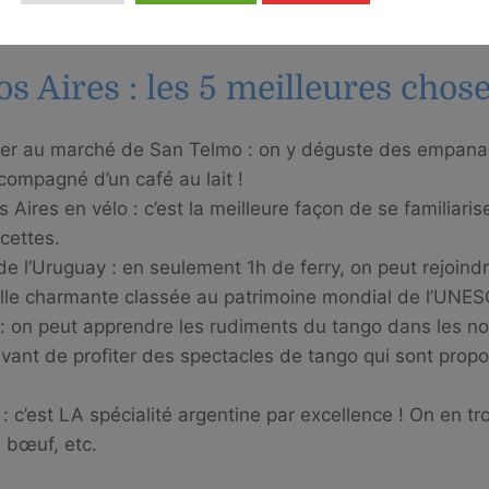
n Europe du Nord : le top 10 d'une escale à Hambourg
s Aires : les 5 meilleures chose
uner au marché de San Telmo : on y déguste des empana
ccompagné d’un café au lait !
 Aires en vélo : c’est la meilleure façon de se familiarise
cettes.
de l’Uruguay : en seulement 1h de ferry, on peut rejoind
ille charmante classée au patrimoine mondial de l’UNES
o : on peut apprendre les rudiments du tango dans les 
vant de profiter des spectacles de tango qui sont pro
 c’est LA spécialité argentine par excellence ! On en tr
 bœuf, etc.