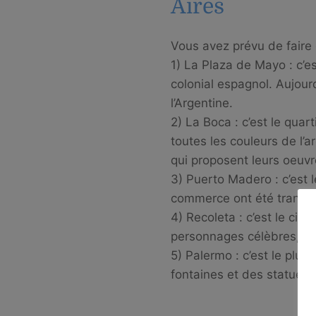
Aires
Vous avez prévu de faire 
1) La Plaza de Mayo : c’e
colonial espagnol. Aujour
l’Argentine.
2) La Boca : c’est le quar
toutes les couleurs de l’a
qui proposent leurs oeuvr
3) Puerto Madero : c’est 
commerce ont été transfor
4) Recoleta : c’est le ci
personnages célèbres, c
5) Palermo : c’est le plu
fontaines et des statues. 