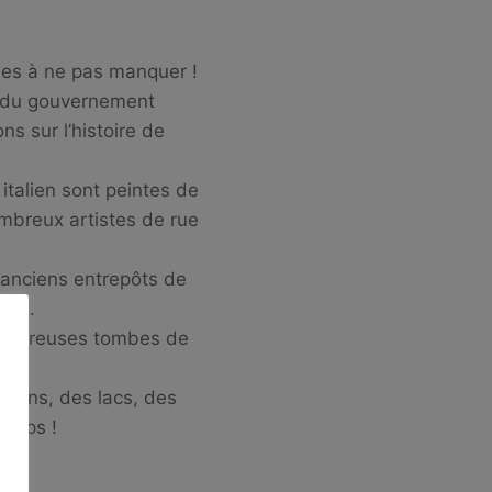
bles à ne pas manquer !
on du gouvernement
s sur l’histoire de
 italien sont peintes de
nombreux artistes de rue
s anciens entrepôts de
’art.
e nombreuses tombes de
rdins, des lacs, des
temps !