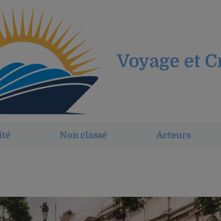
Voyage et C
ité
Non classé
Acteurs
Automatically
Hierarchic
Categories
in
Menu
-
Version