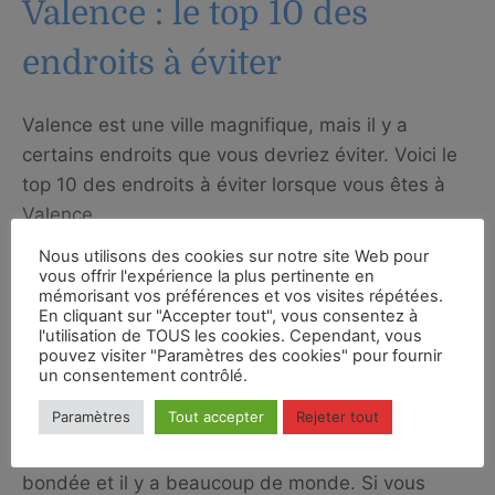
Valence : le top 10 des
endroits à éviter
Valence est une ville magnifique, mais il y a
certains endroits que vous devriez éviter. Voici le
top 10 des endroits à éviter lorsque vous êtes à
Valence.
1. Les quartiers malfamés
Nous utilisons des cookies sur notre site Web pour
Valence est une grande ville et il y a certains
vous offrir l'expérience la plus pertinente en
mémorisant vos préférences et vos visites répétées.
quartiers qui sont plus dangereux que d’autres. Si
En cliquant sur "Accepter tout", vous consentez à
vous ne connaissez pas bien la ville, évitez les
l'utilisation de TOUS les cookies. Cependant, vous
pouvez visiter "Paramètres des cookies" pour fournir
quartiers malfamés.
un consentement contrôlé.
2. La plage de Las Arenas
Paramètres
Tout accepter
Rejeter tout
La plage de Las Arenas est une des plus
populaires de Valence, mais elle est souvent très
bondée et il y a beaucoup de monde. Si vous