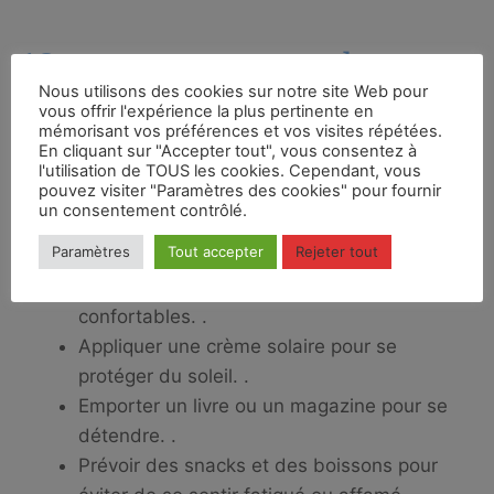
10 astuces pour rendre vos
Nous utilisons des cookies sur notre site Web pour
journées en mer plus
vous offrir l'expérience la plus pertinente en
mémorisant vos préférences et vos visites répétées.
En cliquant sur "Accepter tout", vous consentez à
agréables
l'utilisation de TOUS les cookies. Cependant, vous
pouvez visiter "Paramètres des cookies" pour fournir
un consentement contrôlé.
Emporter une bouteille d’eau et une
Paramètres
Tout accepter
Rejeter tout
serviette pour se rafraîchir. .
Porter des vêtements légers et
confortables. .
Appliquer une crème solaire pour se
protéger du soleil. .
Emporter un livre ou un magazine pour se
détendre. .
Prévoir des snacks et des boissons pour